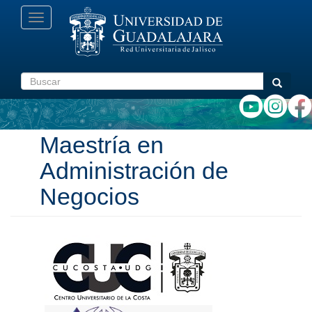
Pasar
Toggle
al
navigation
contenido
principal
Buscar
Buscar
Maestría en
Administración de
Negocios