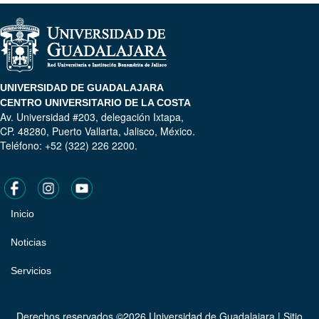
UNIVERSIDAD DE GUADALAJARA
CENTRO UNIVERSITARIO DE LA COSTA
Av. Universidad #203, delegación Ixtapa,
CP. 48280, Puerto Vallarta, Jalisco, México.
Teléfono: +52 (322) 226 2200.
Inicio
Pie
de
Noticias
página
Servicios
Derechos reservados ©2026 Universidad de Guadalajara | Sitio