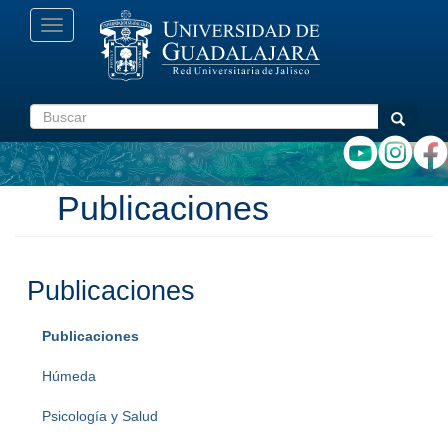
Pasar
Toggle
al
navigation
contenido
principal
Buscar
Buscar
Publicaciones
Publicaciones
Publicaciones
Húmeda
Psicología y Salud