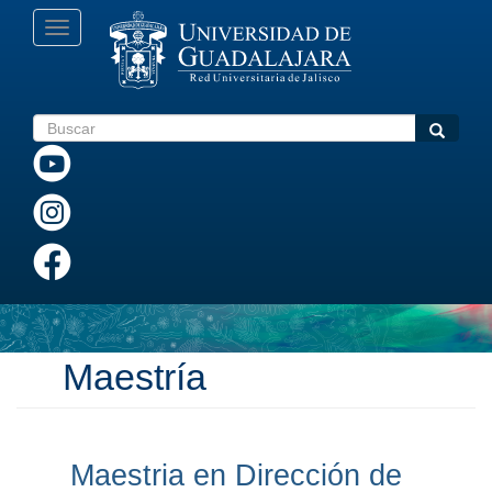
Pasar
Toggle
al
navigation
contenido
principal
Buscar
Buscar
Maestría
Maestria en Dirección de