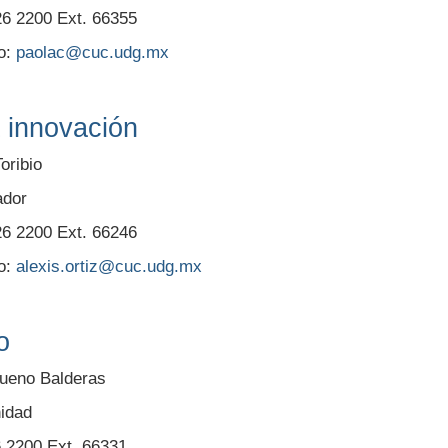
26 2200 Ext. 66355
o:
paolac@cuc.udg.mx
a innovación
Toribio
ador
26 2200 Ext. 66246
o:
alexis.ortiz@cuc.udg.mx
o
Bueno Balderas
nidad
6 2200 Ext. 66331