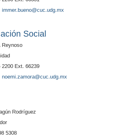
:
immer.bueno@cuc.udg.mx
ación Social
a Reynoso
nidad
6 2200 Ext. 66239
:
noemi.zamora@cuc.udg.mx
hagún Rodríguez
dor
298 5308