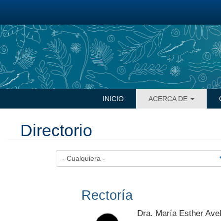
Pasar
al
contenido
principal
Navegación
INICIO
ACERCA DE
principal
Directorio
Rectoría
Dra. María Esther Avel