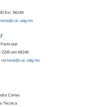
00 Ext. 66246
ctoria@cuc.udg.mx
ar
Particular
6 2200 ext.66246
:
rectoria@cuc.udg.mx
ndra Cortes
a Técnica