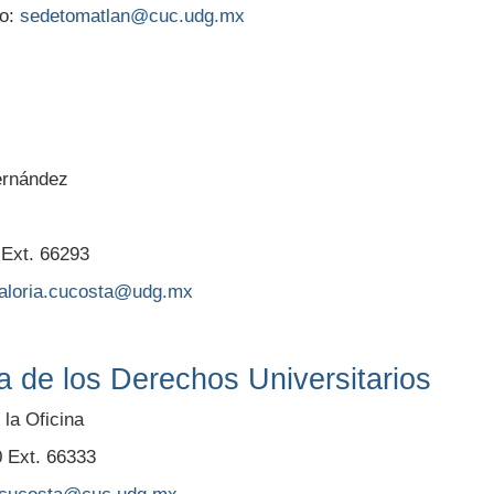
co:
sedetomatlan@cuc.udg.mx
ernández
 Ext. 66293
raloria.cucosta@udg.mx
a de los Derechos Universitarios
la Oficina
0 Ext. 66333