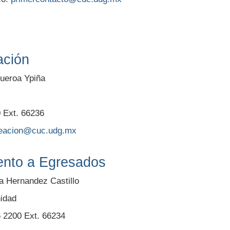
ación
gueroa Ypiña
0 Ext. 66236
neacion@cuc.udg.mx
ento a Egresados
ia Hernandez Castillo
nidad
6 2200 Ext. 66234