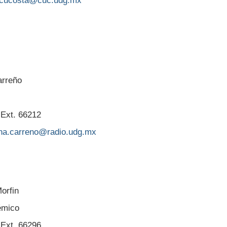
.cucosta@cuc.udg.mx
arreño
 Ext. 66212
na.carreno@radio.udg.mx
orfin
émico
 Ext. 66296