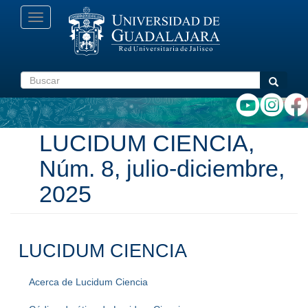
Pasar
Toggle
al
navigation
contenido
principal
Buscar
Buscar
LUCIDUM CIENCIA,
Núm. 8, julio-diciembre,
2025
LUCIDUM CIENCIA
Acerca de Lucidum Ciencia