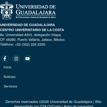
UNIVERSIDAD DE GUADALAJARA
CENTRO UNIVERSITARIO DE LA COSTA
Av. Universidad #203, delegación Ixtapa,
CP. 48280, Puerto Vallarta, Jalisco, México.
Teléfono: +52 (322) 226 2200.
Inicio
Pie
de
Noticias
página
Servicios
Derechos reservados ©2026 Universidad de Guadalajara | Sitio
desarrollado por
CTA CUCosta
|
Aviso de privacidad