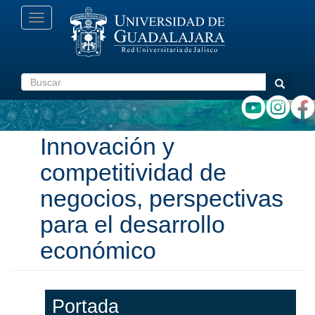
Pasar
Toggle
al
navigation
contenido
principal
Buscar
Buscar
Innovación y
competitividad de
negocios, perspectivas
para el desarrollo
económico
Portada