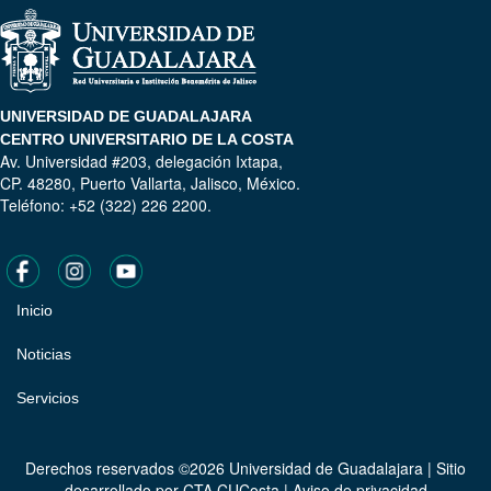
UNIVERSIDAD DE GUADALAJARA
CENTRO UNIVERSITARIO DE LA COSTA
Av. Universidad #203, delegación Ixtapa,
CP. 48280, Puerto Vallarta, Jalisco, México.
Teléfono: +52 (322) 226 2200.
Inicio
Pie
de
Noticias
página
Servicios
Derechos reservados ©2026 Universidad de Guadalajara | Sitio
desarrollado por
CTA CUCosta
|
Aviso de privacidad