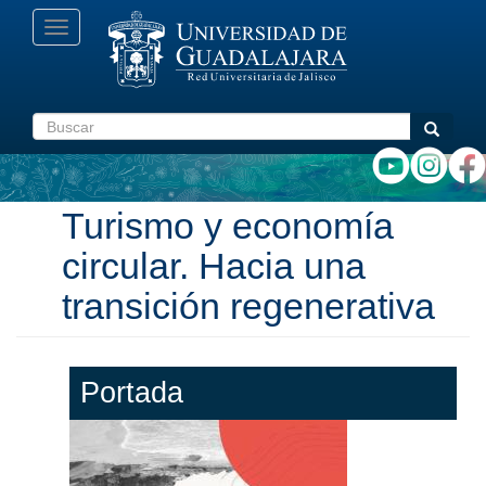
Pasar
Toggle
al
navigation
contenido
principal
Buscar
Buscar
Turismo y economía
circular. Hacia una
transición regenerativa
Portada