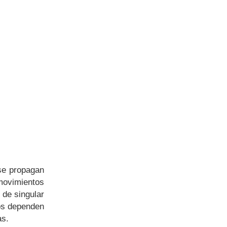
 se propagan
movimientos
 de singular
tos dependen
ias.