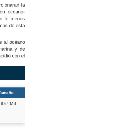
cionaran la
ión océano-
por lo menos
icas de esta
s al océano
marina y de
cidió con el
Tamaño
49.64 MB