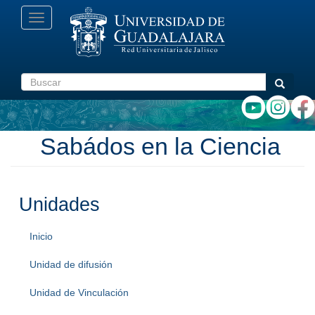
Pasar
Toggle
al
navigation
contenido
principal
Buscar
Buscar
Sabádos en la Ciencia
Unidades
Inicio
Unidad de difusión
Unidad de Vinculación