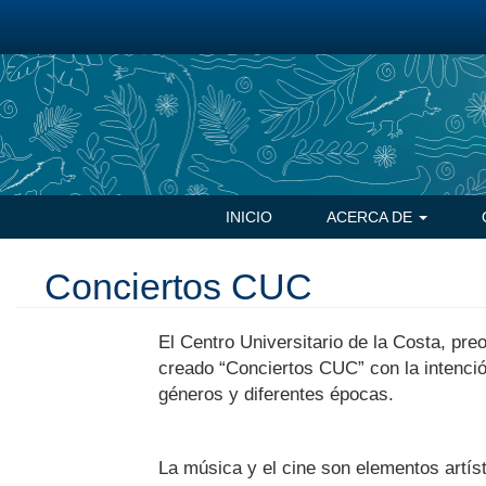
Pasar
al
contenido
principal
Navegación
INICIO
ACERCA DE
principal
Conciertos CUC
El Centro Universitario de la Costa, pre
creado “Conciertos CUC” con la intenció
géneros y diferentes épocas.
La música y el cine son elementos artís