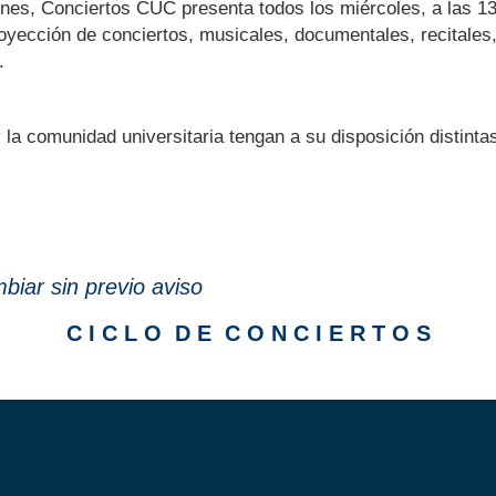
ones, Conciertos CUC presenta todos los miércoles, a las 13
oyección de conciertos, musicales, documentales, recitales,
.
 y la comunidad universitaria tengan a su disposición distint
iar sin previo aviso
C I C L O D E C O N C I E R T O S