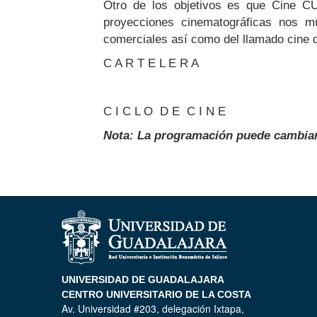
Otro de los objetivos es que Cine CUC
proyecciones cinematográficas nos mu
comerciales así como del llamado cine d
C A R T E L E R A
C I C L O D E C I N E
Nota: La programación puede cambiar 
UNIVERSIDAD DE GUADALAJARA
CENTRO UNIVERSITARIO DE LA COSTA
Av. Universidad #203, delegación Ixtapa,