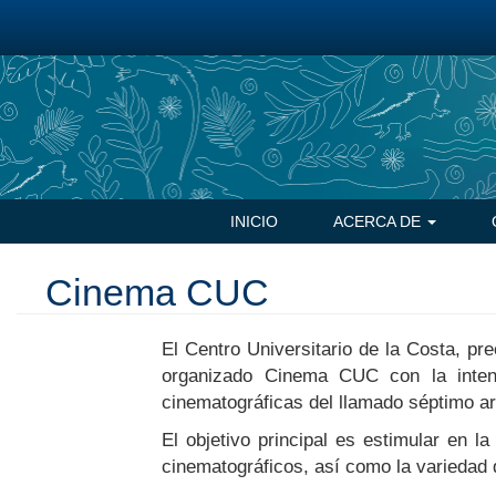
Pasar
al
contenido
principal
Navegación
INICIO
ACERCA DE
principal
Cinema CUC
El Centro Universitario de la Costa, pr
organizado Cinema CUC con la intenc
cinematográficas del llamado séptimo ar
El objetivo principal es estimular en l
cinematográficos, así como la variedad 