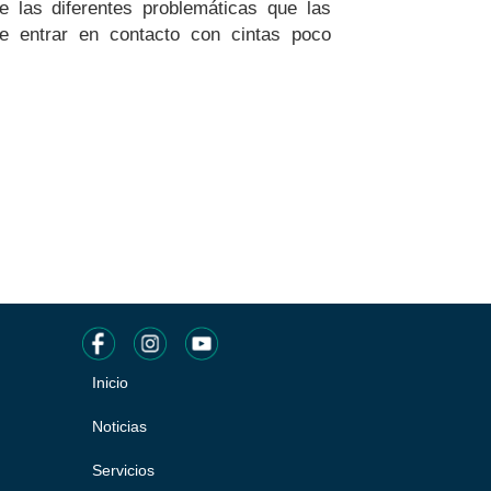
e las diferentes problemáticas que las
de entrar en contacto con cintas poco
Inicio
Pie
de
Noticias
página
Servicios