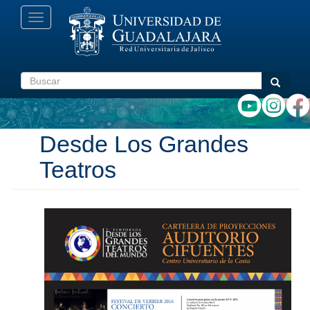
Pasar
Toggle
al
navigation
contenido
principal
Buscar
Buscar
Desde Los Grandes
Teatros