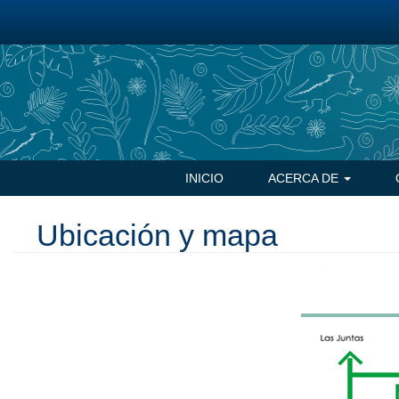
Pasar
al
contenido
principal
Navegación
INICIO
ACERCA DE
principal
Ubicación y mapa