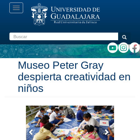
Pasar
Toggle
al
navigation
contenido
principal
Buscar
Buscar
Museo Peter Gray
despierta creatividad en
niños
Anterior
Siguiente