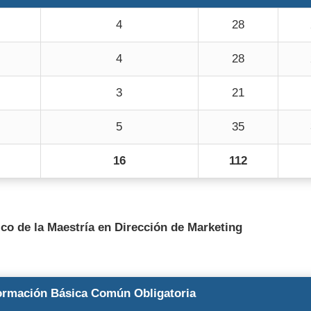
4
28
4
28
3
21
5
35
16
112
o de la Maestría en Dirección de Marketing
ormación Básica Común Obligatoria