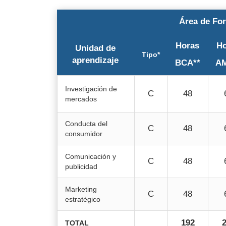
Área de For
Horas
H
Unidad de
Tipo*
aprendizaje
BCA**
AM
Investigación de
C
48
mercados
Conducta del
C
48
consumidor
Comunicación y
C
48
publicidad
Marketing
C
48
estratégico
192
TOTAL