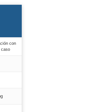
ación con
e caso
ng