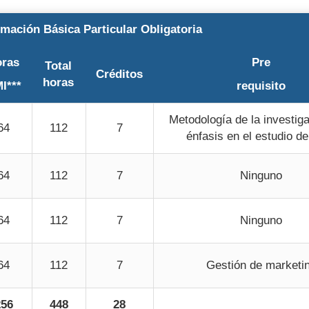
mación Básica Particular Obligatoria
oras
Pre
Total
Créditos
horas
I***
requisito
Metodología de la investig
64
112
7
énfasis en el estudio d
64
112
7
Ninguno
64
112
7
Ninguno
64
112
7
Gestión de marketi
256
448
28