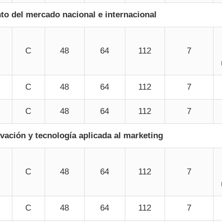
o del mercado nacional e internacional
C
48
64
112
7
C
48
64
112
7
C
48
64
112
7
ovación y tecnología aplicada al marketing
C
48
64
112
7
C
48
64
112
7