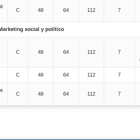
al
C
48
64
112
7
Marketing social y político
C
48
64
112
7
C
48
64
112
7
e
C
48
64
112
7