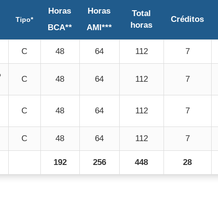
Horas
Horas
Total
Créditos
Tipo*
horas
BCA**
AMI***
C
48
64
112
7
o
C
48
64
112
7
C
48
64
112
7
C
48
64
112
7
192
256
448
28