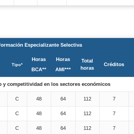
Formación Especializante Selectiva
Horas
Horas
Total
Créditos
Tipo*
horas
BCA**
AMI***
o y competitividad en los sectores económicos
C
48
64
112
7
C
48
64
112
7
C
48
64
112
7