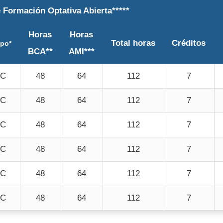
 Formación Optativa Abierta*****
Horas
Horas
Total horas
Créditos
ipo*
BCA**
AMI***
C
48
64
112
7
C
48
64
112
7
C
48
64
112
7
C
48
64
112
7
C
48
64
112
7
C
48
64
112
7