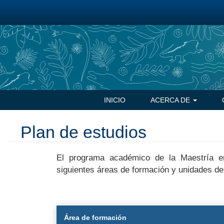
Pasar
al
contenido
principal
Navegación
INICIO
ACERCA DE
principal
Plan de estudios
El programa académico de la Maestría e
siguientes áreas de formación y unidades de
Área de formación