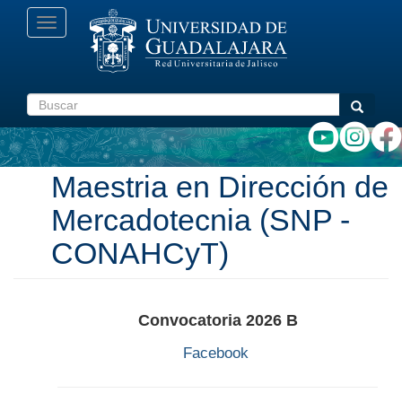
Pasar
Toggle
al
navigation
contenido
principal
Buscar
Buscar
Maestria en Dirección de
Mercadotecnia (SNP -
CONAHCyT)
Convocatoria 2026 B
Facebook