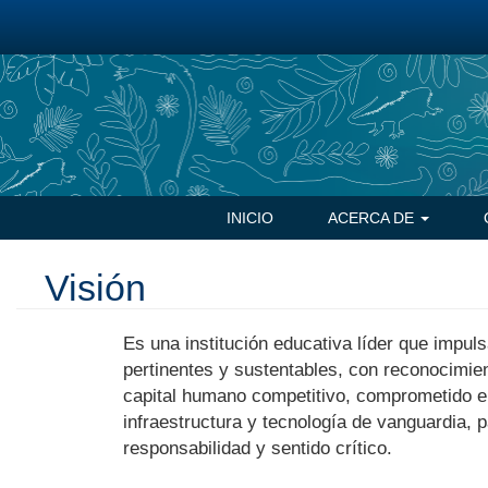
Pasar
al
contenido
principal
Navegación
INICIO
ACERCA DE
principal
Visión
Es una institución educativa líder que impu
pertinentes y sustentables, con reconocimien
capital humano competitivo, comprometido e
infraestructura y tecnología de vanguardia, p
responsabilidad y sentido crítico.