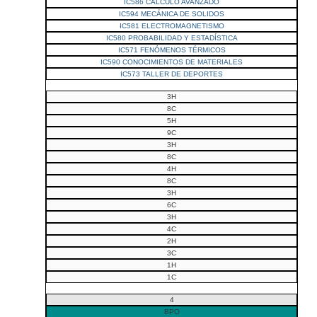
IC586 CALCULO AVANZADO
IC594 MECÁNICA DE SOLIDOS
IC581 ELECTROMAGNETISMO
IC580 PROBABILIDAD Y ESTADÍSTICA
IC571 FENÓMENOS TÉRMICOS
IC590 CONOCIMIENTOS DE MATERIALES
IC573 TALLER DE DEPORTES
3H
8C
5H
9C
3H
8C
4H
8C
3H
6C
3H
4C
2H
3C
1H
1C
4
BPO