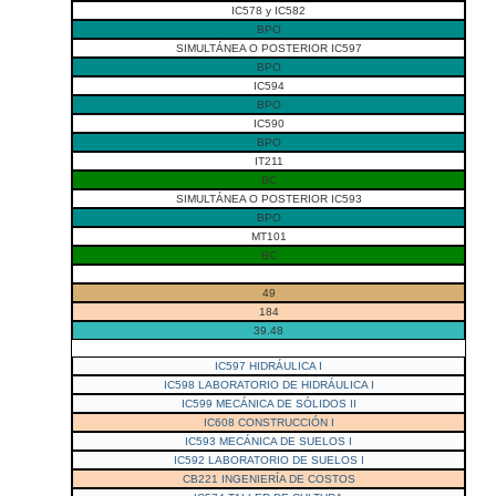
IC578 y IC582
BPO
SIMULTÁNEA O POSTERIOR IC597
BPO
IC594
BPO
IC590
BPO
IT211
BC
SIMULTÁNEA O POSTERIOR IC593
BPO
MT101
BC
49
184
39.48
IC597 HIDRÁULICA I
IC598 LABORATORIO DE HIDRÁULICA I
IC599 MECÁNICA DE SÓLIDOS II
IC608 CONSTRUCCIÓN I
IC593 MECÁNICA DE SUELOS I
IC592 LABORATORIO DE SUELOS I
CB221 INGENIERÍA DE COSTOS