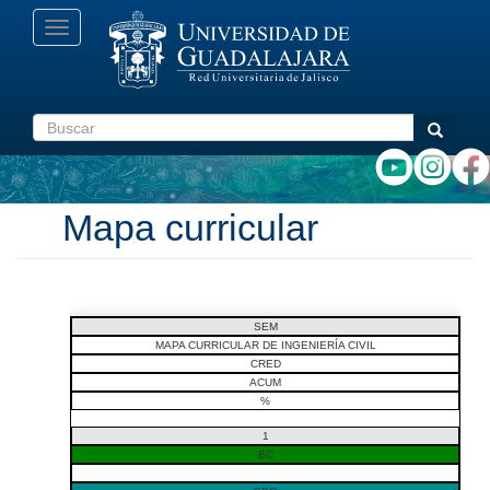
Pasar
Toggle
al
navigation
contenido
principal
Buscar
Buscar
Mapa curricular
SEM
MAPA CURRICULAR DE INGENIERÍA CIVIL
CRED
ACUM
%
1
BC