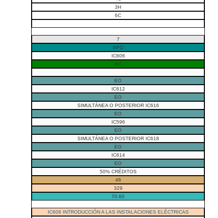
3H
6C
7
BPO
IC606
BC
EO
IC612
EO
SIMULTÁNEA O POSTERIOR IC616
EO
IC596
EO
SIMULTÁNEA O POSTERIOR IC618
EO
IC614
EO
50% CRÉDITOS
46
329
70.60
IC606 INTRODUCCIÓN A LAS INSTALACIONES ELÉCTRICAS