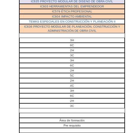
IC635 PROYECTO MODULAR DE DISEÑO DE OBRA CIVIL
IC603 HERRAMIENTAS DEL EMPRENDEDOR
IC579 ÉTICA PROFESIONAL
IC604 IMPACTO AMBIENTAL
TEMAS ESPECIALES EN CONSTRUCCIÓN Y PLANEACIÓN II
IC636 PROYECTO MODULAR DE PLANEACIÓN, CONSTRUCCIÓN Y
ADMINISTRACIÓN DE OBRA CIVIL
3H
6C
2H
3C
3H
6C
2H
5C
2H
4C
3H
6C
2H
3C
Área de formación
Pre requisito