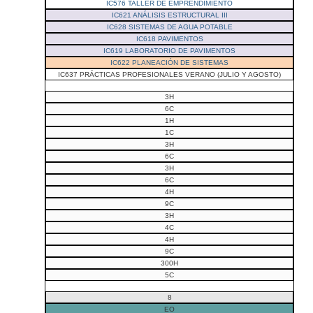
IC576 TALLER DE EMPRENDIMIENTO
IC621 ANÁLISIS ESTRUCTURAL III
IC628 SISTEMAS DE AGUA POTABLE
IC618 PAVIMENTOS
IC619 LABORATORIO DE PAVIMENTOS
IC622 PLANEACIÓN DE SISTEMAS
IC637 PRÁCTICAS PROFESIONALES VERANO (JULIO Y AGOSTO)
3H
6C
1H
1C
3H
6C
3H
6C
4H
9C
3H
4C
4H
9C
300H
5C
8
EO