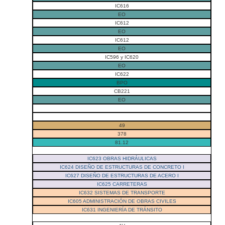
IC616
EO
IC612
EO
IC612
EO
IC596 y IC620
EO
IC622
BPO
CB221
EO
49
378
81.12
IC623 OBRAS HIDRÁULICAS
IC624 DISEÑO DE ESTRUCTURAS DE CONCRETO I
IC627 DISEÑO DE ESTRUCTURAS DE ACERO I
IC625 CARRETERAS
IC632 SISTEMAS DE TRANSPORTE
IC605 ADMINISTRACIÓN DE OBRAS CIVILES
IC631 INGENIERÍA DE TRÁNSITO