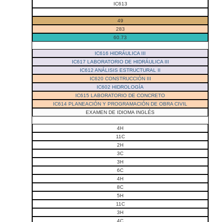
IC613
49
283
60.73
IC616 HIDRÁULICA III
IC617 LABORATORIO DE HIDRÁULICA III
IC612 ANÁLISIS ESTRUCTURAL II
IC620 CONSTRUCCIÓN III
IC602 HIDROLOGÍA
IC615 LABORATORIO DE CONCRETO
IC614 PLANEACIÓN Y PROGRAMACIÓN DE OBRA CIVIL
EXAMEN DE IDIOMA INGLÉS
4H
11C
2H
3C
3H
6C
4H
8C
5H
11C
3H
4C