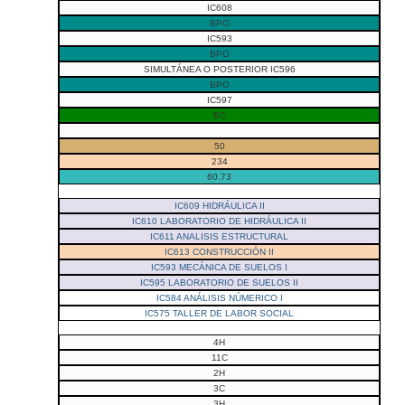
IC608
BPO
IC593
BPO
SIMULTÁNEA O POSTERIOR IC596
BPO
IC597
BC
50
234
60.73
IC609 HIDRÁULICA II
IC610 LABORATORIO DE HIDRÁULICA II
IC611 ANALISIS ESTRUCTURAL
IC613 CONSTRUCCIÓN II
IC593 MECÁNICA DE SUELOS I
IC595 LABORATORIO DE SUELOS II
IC584 ANÁLISIS NÚMERICO I
IC575 TALLER DE LABOR SOCIAL
4H
11C
2H
3C
3H