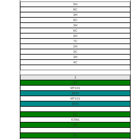
5H
9C
3H
6C
3H
6C
4H
7C
2H
3C
3H
4C
2
BC
MT101
BPO
MT101
BPO
BC
IC581
BC
BC