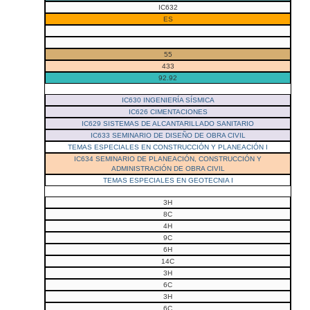
IC632
ES
55
433
92.92
IC630 INGENIERÍA SÍSMICA
IC626 CIMENTACIONES
IC629 SISTEMAS DE ALCANTARILLADO SANITARIO
IC633 SEMINARIO DE DISEÑO DE OBRA CIVIL
TEMAS ESPECIALES EN CONSTRUCCIÓN Y PLANEACIÓN I
IC634 SEMINARIO DE PLANEACIÓN, CONSTRUCCIÓN Y
ADMINISTRACIÓN DE OBRA CIVIL
TEMAS ESPECIALES EN GEOTECNIA I
3H
8C
4H
9C
6H
14C
3H
6C
3H
6C