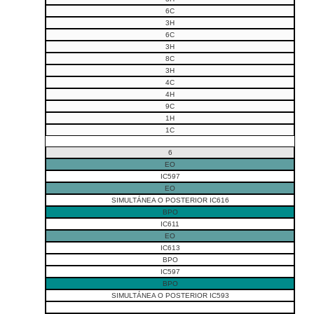
6C
3H
6C
3H
8C
3H
4C
4H
9C
1H
1C
6
EO
IC597
EO
SIMULTÁNEA O POSTERIOR IC616
BPO
IC611
EO
IC613
BPO
IC597
BPO
SIMULTÁNEA O POSTERIOR IC593