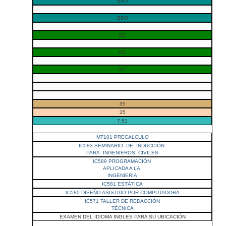
BPO
BPO
BC
BC
BC
35
35
7.51
MT101 PRECALCULO
IC583 SEMINARIO DE INDUCCIÓN
PARA INGENIEROS CIVILES
IC589 PROGRAMACIÓN
APLICADA A LA
INGENIERIA
IC581 ESTÁTICA
IC580 DISEÑO ASISTIDO POR COMPUTADORA
IC571 TALLER DE REDACCIÓN
TÉCNICA
EXAMEN DEL IDIOMA INGLES PARA SU UBICACIÓN