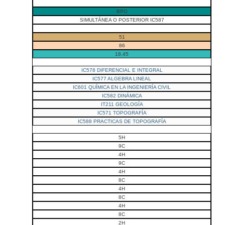
BPO
SIMULTÁNEA O POSTERIOR IC587
51
86
18.45
IC578 DIFERENCIAL E INTEGRAL
IC577 ALGEBRA LINEAL
IC601 QUÍMICA EN LA INGENIERÍA CIVIL
IC582 DINÁMICA
IT211 GEOLOGÍA
IC571 TOPOGRAFÍA
IC588 PRACTICAS DE TOPOGRAFÍA
5H
9C
4H
9C
4H
8C
4H
8C
4H
8C
2H