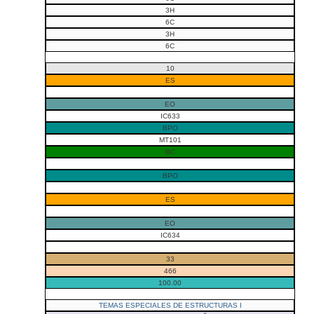
3H
6C
3H
6C
10
ES
EO
IC633
BPO
MT101
BC
BPO
ES
EO
IC634
33
466
100.00
TEMAS ESPECIALES DE ESTRUCTURAS I