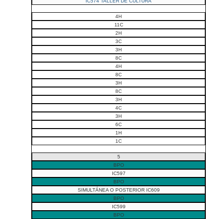
IC574 TALLER DE CULTURA
4H
11C
2H
3C
3H
8C
4H
8C
3H
8C
3H
4C
3H
6C
1H
1C
5
BPO
IC597
BPO
SIMULTÁNEA O POSTERIOR IC609
BPO
IC599
BPO