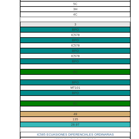
5C
3H
4C
3
BPO
IC578
BPO
IC578
BPO
IC578
BPO
BC
BPO
MT101
BPO
BC
49
135
28.97
IC585 ECUASIONES DIFERENCIALES ORDINARIAS