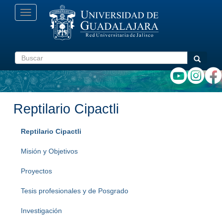
Pasar
Toggle
al
navigation
contenido
principal
Buscar
Buscar
Reptilario Cipactli
Reptilario Cipactli
Misión y Objetivos
Proyectos
Tesis profesionales y de Posgrado
Investigación