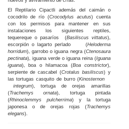
huevos y avivamiento de crías.
El Reptilario Cipactli además del caimán o
cocodrilo de río (
Crocodylus acutus
) cuenta
con los permisos para mantener en sus
instalaciones los siguientes reptiles,
tequereque o pasaríos (
Basiliscus vittatus
),
escorpión o lagarto perlado (
Heloderma
horridum
), garrobo o iguana negra (
Ctenosaura
pectinata
), iguana verde o iguana reina (
Iguana
iguana
), boa o hilamacoa (
Boa constrictor
),
serpiente de cascabel (
Crotalus basiliscus
) y
las tortugas casquito de burro (
Kinosternon
integrum
), tortuga de orejas amarillas
(
Trachemys ornata
), tortuga pintada
(
Rhinoclemmys pulcherrima
) y la tortuga
japonesa o de orejas rojas (
Trachemys
elegans
).