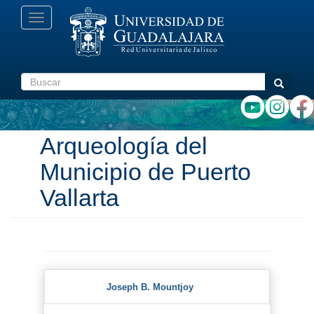
Pasar
Toggle
al
navigation
contenido
principal
Buscar
Buscar
Arqueología del
Municipio de Puerto
Vallarta
Joseph B. Mountjoy