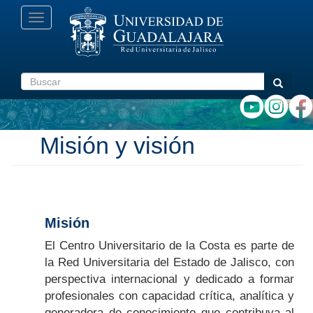
Pasar
Toggle
al
navigation
contenido
principal
Buscar
Buscar
Misión y visión
Misión
El Centro Universitario de la Costa es parte de
la Red Universitaria del Estado de Jalisco, con
perspectiva internacional y dedicado a formar
profesionales con capacidad crítica, analítica y
generadora de conocimiento que contribuya al