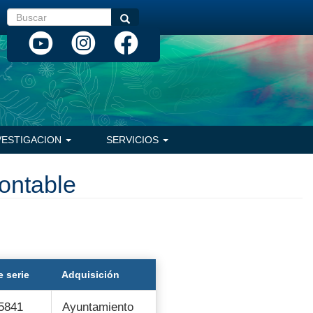
Buscar
Buscar
VESTIGACION
SERVICIOS
ontable
 serie
Adquisición
5841
Ayuntamiento