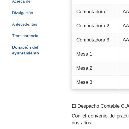
Acerca de
Computadora 1
A
Divulgación
Antecedentes
Computadora 2
A
Transparencia
Computadora 3
A
Donación del
ayuntamiento
Mesa 1
Mesa 2
Mesa 3
El Despacho Contable CUC, 
Con el convenio de práct
dos años.