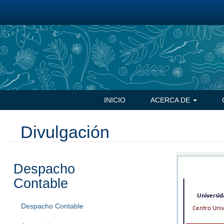
Pasar
al
contenido
principal
Navegación
INICIO
ACERCA DE
principal
Divulgación
Despacho
Contable
Despacho Contable