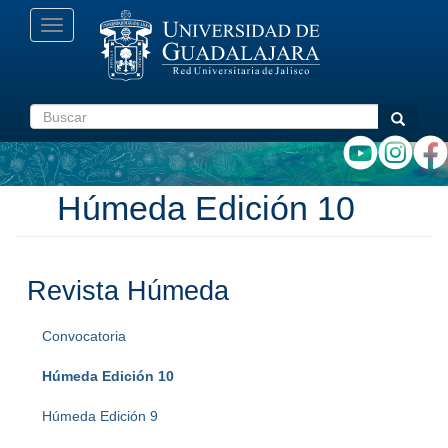
Pasar
Toggle
al
navigation
contenido
principal
Buscar
Buscar
Húmeda Edición 10
Revista Húmeda
Convocatoria
Húmeda Edición 10
Húmeda Edición 9