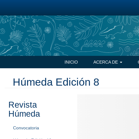
Pasar
al
contenido
principal
Navegación
INICIO
ACERCA DE
principal
Húmeda Edición 8
Revista
Húmeda
Convocatoria