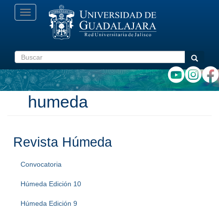
Pasar
Toggle
al
navigation
contenido
principal
Buscar
Buscar
humeda
Revista Húmeda
Convocatoria
Húmeda Edición 10
Húmeda Edición 9