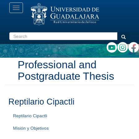
Skip
Toggle
to
navigation
main
content
Search
Search
Professional and
Postgraduate Thesis
Reptilario Cipactli
Reptilario Cipactli
Misión y Objetivos