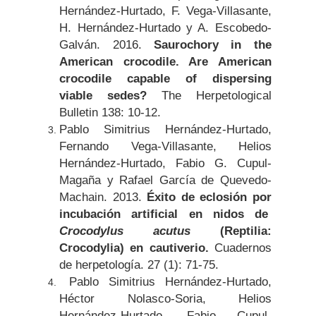
Hernández-Hurtado, F. Vega-Villasante,
H. Hernández-Hurtado y A. Escobedo-
Galván. 2016.
Saurochory in the
American crocodile. Are American
crocodile capable of dispersing
viable sedes?
The Herpetological
Bulletin 138: 10-12.
Pablo Simitrius Hernández-Hurtado,
Fernando Vega-Villasante, Helios
Hernández-Hurtado, Fabio G. Cupul-
Magaña y Rafael García de Quevedo-
Machain. 2013.
Éxito de eclosión por
incubación artificial en nidos de
Crocodylus acutus
(Reptilia:
Crocodylia) en cautiverio.
Cuadernos
de herpetología. 27 (1): 71-75.
Pablo Simitrius Hernández-Hurtado,
Héctor Nolasco-Soria, Helios
Hernández-Hurtado, Fabio Cupul-