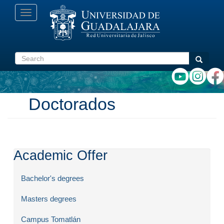
Skip
Toggle
to
navigation
main
content
Search
Search
Doctorados
Academic Offer
Bachelor's degrees
Masters degrees
Campus Tomatlán