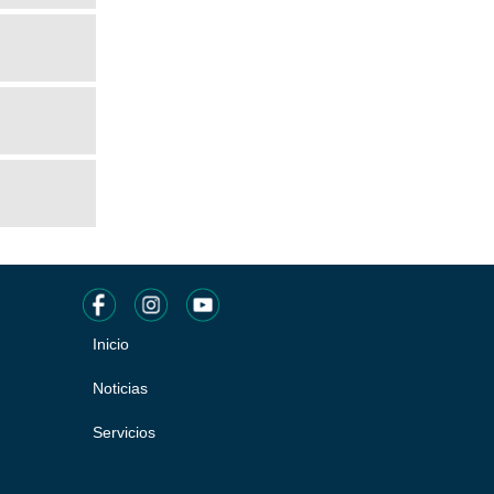
Inicio
Pie
de
Noticias
página
Servicios