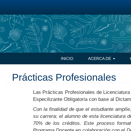
Pasar
al
contenido
principal
Navegación
INICIO
ACERCA DE
principal
Prácticas Profesionales
Las Prácticas Profesionales de Licenciatura
Especilizante Obligatoria con base al Dicta
Con la finalidad de que el estudiante amplíe
su carrera; el alumno de esta licenciatura d
70% de los créditos. Este proceso format
Programa Docente en colaboración con el Dep