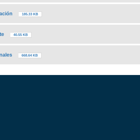
zación
185.33 KB
te
40.55 KB
nales
668.64 KB