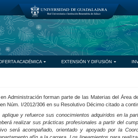
OFERTA ACADÉMICA
EXTENSIÓN Y DIFUSIÓN
IN
 en Administración forman parte de las Materias del Área 
men Núm. I/2012/306 en su Resolutivo Décimo citado a conti
, aplique y refuerce sus conocimientos adquiridos en la par
eberá realizar sus prácticas profesionales a partir del cump
ivo será acompañado, orientado y apoyado por la Coord
artamento afín a la carrera. Los lineamientos para realizar