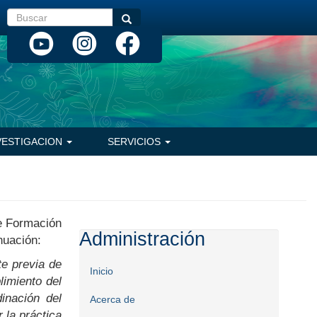
Buscar
Buscar
VESTIGACION
SERVICIOS
de Formación
Administración
nuación:
te previa de
Inicio
limiento del
inación del
Acerca de
 la práctica