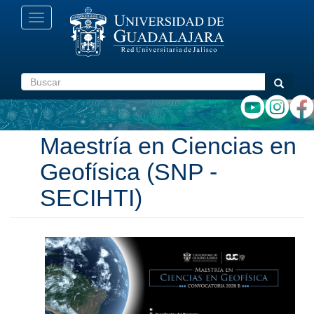
Pasar
Toggle
al
navigation
contenido
principal
Buscar
Buscar
Maestría en Ciencias en
Geofísica (SNP -
SECIHTI)