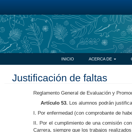
Pasar
al
contenido
principal
Navegación
INICIO
ACERCA DE
principal
Justificación de faltas
Reglamento General de Evaluación y Prom
Artículo 53.
Los alumnos podrán justificar
I. Por enfermedad (con comprobante de habe
II. Por el cumplimiento de una comisión con
Carrera, siempre que los trabajos realizados 