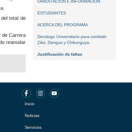
ORIENTACIÓN E INFORMACIÓN
ra.
ESTUDIANTES
del total de
ACERCA DEL PROGRAMA
r de Carrera
Decalogo Universitario para combatir
ido reanudar
Zika, Dengue y Chikunguya.
Justificación de faltas
Inicio
Pie
de
Noticias
página
Servicios