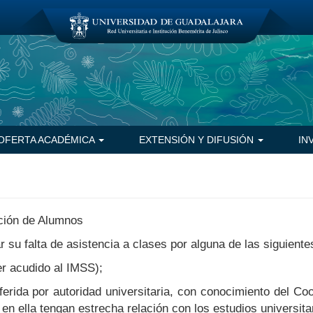
OFERTA ACADÉMICA
EXTENSIÓN Y DIFUSIÓN
IN
oción de Alumnos
 su falta de asistencia a clases por alguna de las siguient
r acudido al IMSS);
ferida por autoridad universitaria, con conocimiento del Co
en ella tengan estrecha relación con los estudios universita