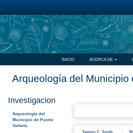
Pasar
al
contenido
principal
Navegación
INICIO
ACERCA DE
principal
Arqueología del Municipio 
Investigacion
Arqueología del
Municipio de Puerto
Vallarta
Tammy C. Smith
R