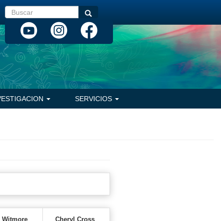
Buscar
Buscar
VESTIGACION
SERVICIOS
s Witmore
Cheryl Cross