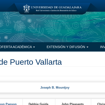
OFERTA ACADÉMICA
EXTENSIÓN Y DIFUSIÓN
IN
de Puerto Vallarta
Joseph B. Mountjoy
yun Papson
Debbie Guida
John Pleasants
Chri