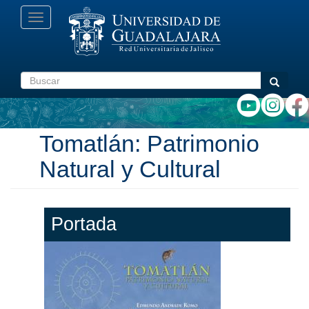
Pasar
Toggle
al
navigation
contenido
principal
Buscar
Buscar
Tomatlán: Patrimonio
Natural y Cultural
Portada