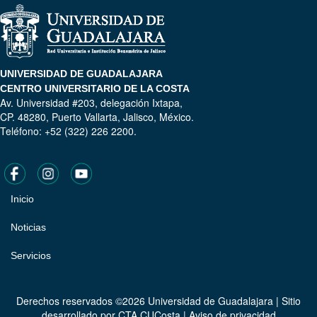
UNIVERSIDAD DE GUADALAJARA
CENTRO UNIVERSITARIO DE LA COSTA
Av. Universidad #203, delegación Ixtapa,
CP. 48280, Puerto Vallarta, Jalisco, México.
Teléfono: +52 (322) 226 2200.
Inicio
Pie
de
Noticias
página
Servicios
Derechos reservados ©2026 Universidad de Guadalajara | Sitio
desarrollado por
CTA CUCosta
|
Aviso de privacidad