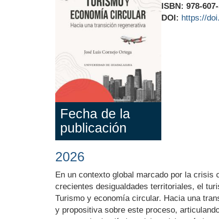
ISBN: 978-607
DOI:
https://d
Fecha de la
publicación
2026
Body
En un contexto global marcado por la crisis c
crecientes desigualdades territoriales, el tu
Turismo y economía circular. Hacia una trans
y propositiva sobre este proceso, articuland