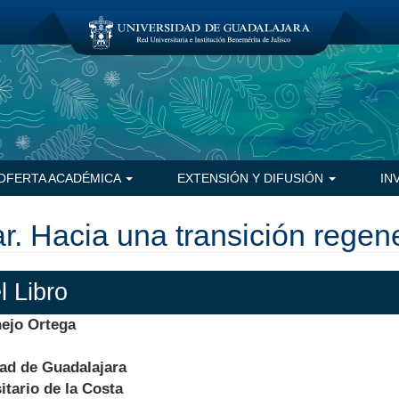
OFERTA ACADÉMICA
EXTENSIÓN Y DIFUSIÓN
IN
r. Hacia una transición regen
l Libro
nejo Ortega
ad de Guadalajara
itario de la Costa