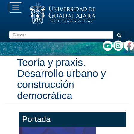
Pasar
Toggle
al
navigation
contenido
principal
Buscar
Buscar
Teoría y praxis.
Desarrollo urbano y
construcción
democrática
Portada