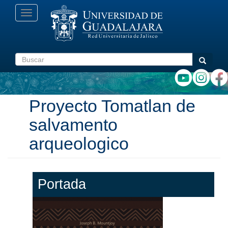
Pasar
Toggle
al
navigation
contenido
principal
Buscar
Buscar
Proyecto Tomatlan de
salvamento
arqueologico
Portada