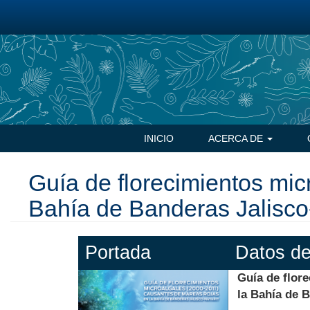
Pasar
al
contenido
principal
Navegación
INICIO
ACERCA DE
principal
Guía de florecimientos mic
Bahía de Banderas Jalisco
Portada
Datos de
Guía de flor
la Bahía de B