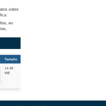
datos sobre
ica.
ños, en
tas,
Tamaño
14.48
MB