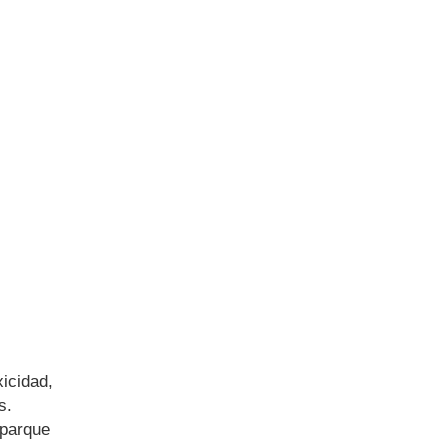
xicidad,
s.
 parque