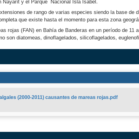
 Nayarit y el Parque Nacional Isla Isabel.
xtensiones de rango de varias especies siendo la base de 
ompleta que existe hasta el momento para esta zona geográf
eas rojas (FAN) en Bahía de Banderas en un período de 11 a
 son diatomeas, dinoflagelados, silicoflagelados, euglenofi
oalgales (2000-2011) causantes de mareas rojas.pdf