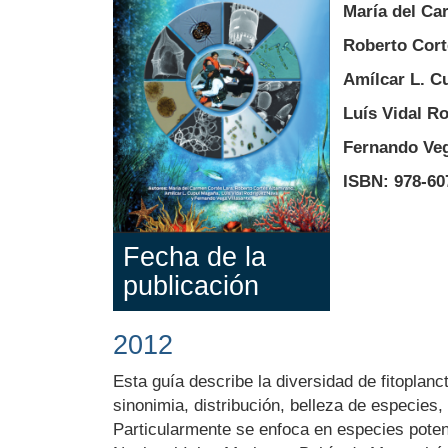
María del Ca
Roberto Cort
Amílcar L. C
Luís Vidal R
Fernando Veg
ISBN: 978-60
Fecha de la
publicación
2012
Body
Esta guía describe la diversidad de fitoplan
sinonimia, distribución, belleza de especies
Particularmente se enfoca en especies poten