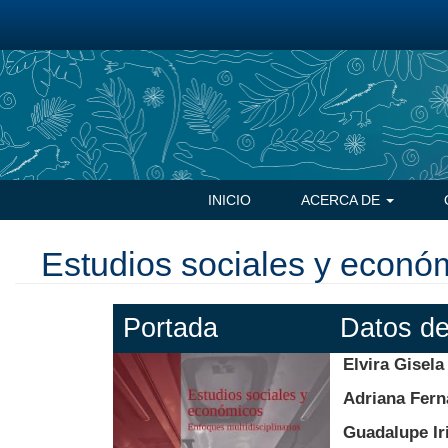
Pasar
al
contenido
principal
Navegación
INICIO
ACERCA DE
principal
Estudios sociales y económ
Portada
Datos de
Elvira Gisela
Adriana Fer
Guadalupe Ir