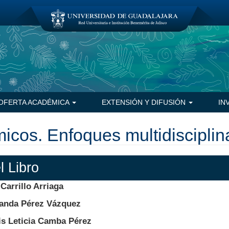
OFERTA ACADÉMICA
EXTENSIÓN Y DIFUSIÓN
IN
icos. Enfoques multidisciplin
l Libro
 Carrillo Arriaga
nanda Pérez Vázquez
is Leticia Camba Pérez