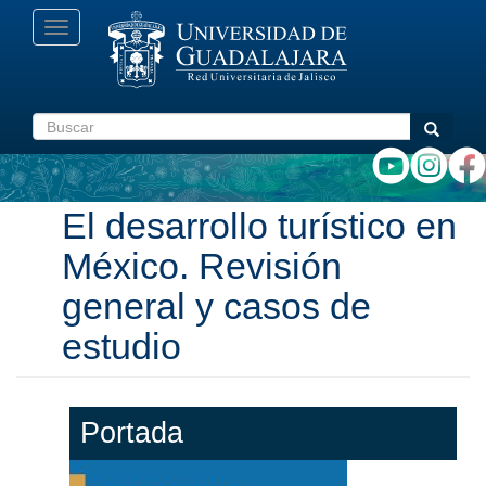
Pasar
Toggle
al
navigation
contenido
principal
Buscar
Buscar
El desarrollo turístico en
México. Revisión
general y casos de
estudio
Portada