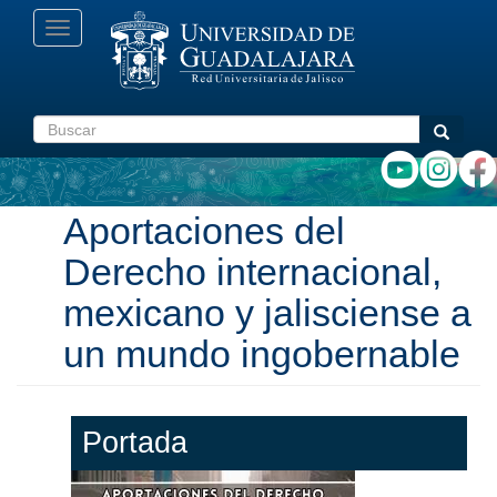
Pasar
Toggle
al
navigation
contenido
principal
Buscar
Buscar
Aportaciones del
Derecho internacional,
mexicano y jalisciense a
un mundo ingobernable
Portada