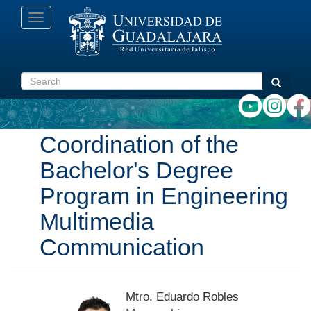
Skip
Toggle
to
navigation
main
content
Search
Search
Coordination of the
Bachelor's Degree
Program in Engineering
Multimedia
Communication
Mtro. Eduardo Robles