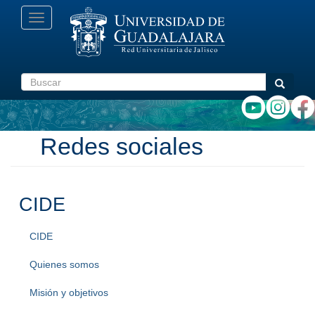
Pasar
Toggle
al
navigation
contenido
principal
Buscar
Buscar
Redes sociales
CIDE
CIDE
Quienes somos
Misión y objetivos