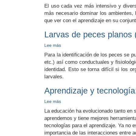
Tecnologías
El uso cada vez más intensivo y divers
para
más necesario dominar los ambientes, l
internacionalizar
que ver con el aprendizaje en su conjunt
el
aprendizaje
Larvas de peces planos 
Lee más
sobre
Larvas
Para la identificación de los peces se pu
de
etc.) así como conductuales y fisioloógi
peces
identidad. Esto se torna difícil si los
planos
(Pleuronectiformes)
larvales.
Aprendizaje y tecnologí
Lee más
sobre
Aprendizaje
La educación ha evolucionado tanto en
y
aprendemos y tiene mejores herramientas
tecnología:
tecnologías para el aprendizaje. Ya no 
Razones
y
importancia de las interacciones entre 