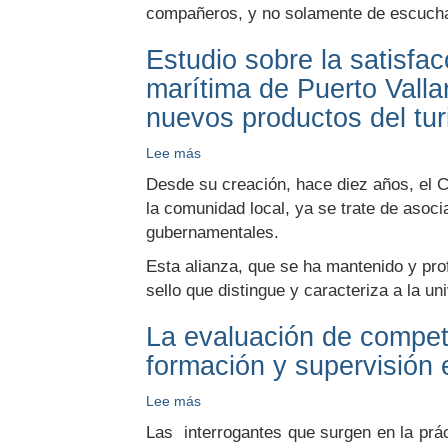
acciones
compañeros, y no solamente de escucha
Estudio sobre la satisfac
marítima de Puerto Vall
nuevos productos del tu
Lee más
sobre
Estudio
Desde su creación, hace diez años, el Ce
sobre
la comunidad local, ya se trate de asoci
la
gubernamentales.
satisfacción
de
Esta alianza, que se ha mantenido y prof
los
sello que distingue y caracteriza a la u
usuarios
de
La evaluación de compete
los
servicios
formación y supervisión 
turísticos
en
Lee más
sobre
la
La
Las interrogantes que surgen en la prác
terminal
evaluación