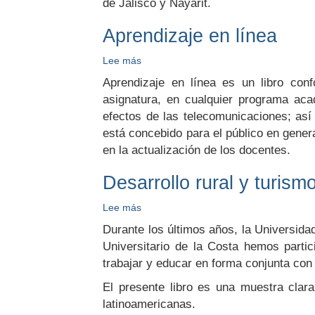
de Jalisco y Nayarit.
de
Divulgación
Aprendizaje en línea
Científica
Lee más
sobre
Aprendizaje
Aprendizaje en línea es un libro con
en
asignatura, en cualquier programa ac
línea
efectos de las telecomunicaciones; así
está concebido para el público en gener
en la actualización de los docentes.
Desarrollo rural y turism
Lee más
sobre
Desarrollo
Durante los últimos años, la Universida
rural
Universitario de la Costa hemos partic
y
trabajar y educar en forma conjunta con 
turismo
El presente libro es una muestra clara
latinoamericanas.