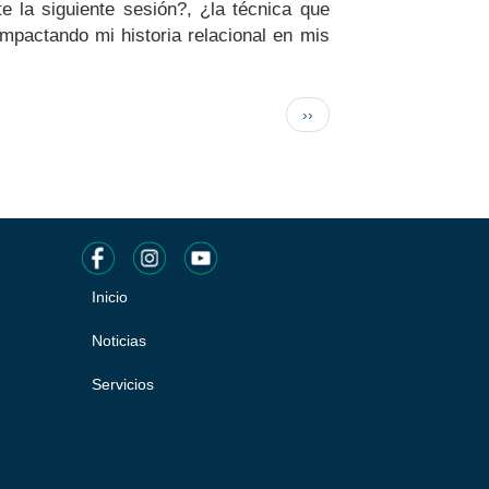
te la siguiente sesión?, ¿la técnica que
impactando mi historia relacional en mis
Siguiente
››
página
Inicio
Pie
de
Noticias
página
Servicios