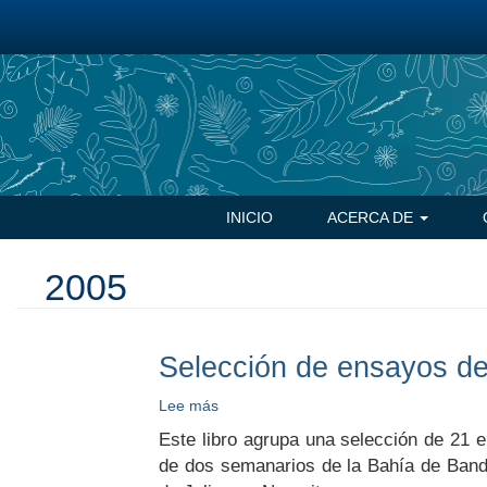
Pasar
al
contenido
principal
Navegación
INICIO
ACERCA DE
principal
2005
Selección de ensayos de 
Lee más
sobre
Selección
Este libro agrupa una selección de 21 e
de
de dos semanarios de la Bahía de Bande
ensayos