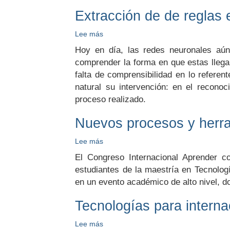
Extracción de de reglas 
Lee más
sobre
Extracción
Hoy en día, las redes neuronales aún 
de
comprender la forma en que estas llegan
de
falta de comprensibilidad en lo referen
reglas
en
natural su intervención: en el recono
redes
proceso realizado.
neuronales
difusas
Nuevos procesos y herr
Lee más
sobre
Nuevos
El Congreso Internacional Aprender co
procesos
estudiantes de la maestría en Tecnologí
y
en un evento académico de alto nivel, d
herramientas
para
Tecnologías para internac
aprender
Lee más
sobre