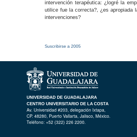
marítima
intervención terapéutica: ¿logré la emp
de
de
utilice fue la correcta?, ¿es apropiada
competencias
Puerto
del
intervenciones?
Vallarta:
terapeuta
Cruceros
familiar
Paginación
y
sistémico:
embarcaciones
«Un
locales
Suscribirse a 2005
modelo
nuevos
de
segmentos,
formación
nuevos
y
productos
supervisión
del
en
turismo.
contextos
clínicos»
UNIVERSIDAD DE GUADALAJARA
CENTRO UNIVERSITARIO DE LA COSTA
Av. Universidad #203, delegación Ixtapa,
CP. 48280, Puerto Vallarta, Jalisco, México.
Teléfono: +52 (322) 226 2200.