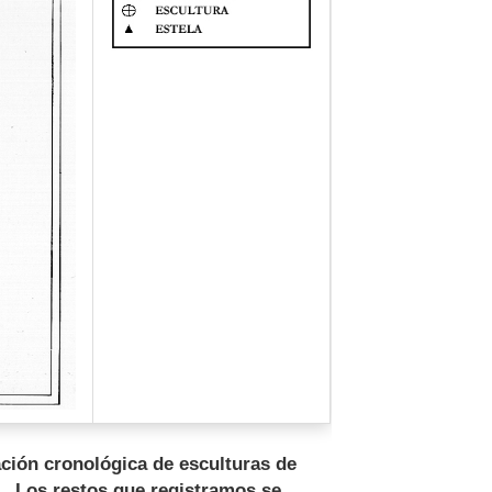
ción cronológica de esculturas de
o. Los restos que registramos se