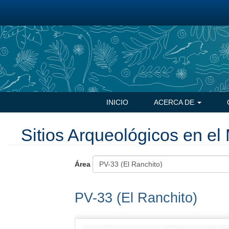
Pasar
al
contenido
principal
Navegación
INICIO
ACERCA DE
principal
Sitios Arqueológicos en el 
Área
PV-33 (El Ranchito)