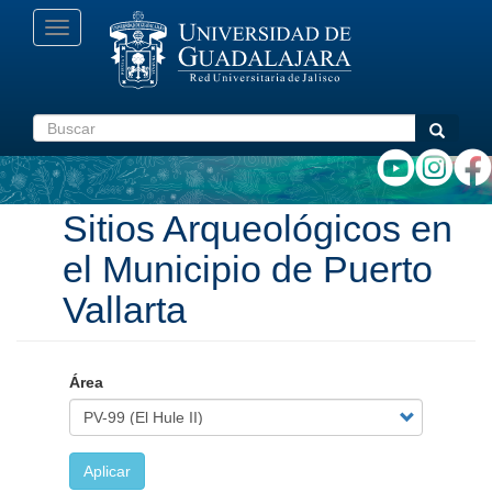
Pasar
Toggle
al
navigation
contenido
principal
Buscar
Buscar
Sitios Arqueológicos en
el Municipio de Puerto
Vallarta
Área
Aplicar