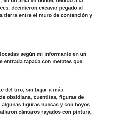
, en un área en donde, debido a la
nces, decidieron excavar pegado al
a tierra entre el muro de contención y
olocadas según mi informante en un
de entrada tapada con metates que
 del tiro, sin bajar a más
e obsidiana, cuentitas, figuras de
on algunas figuras huecas y con hoyos
llaron cántaros rayados con pintura,