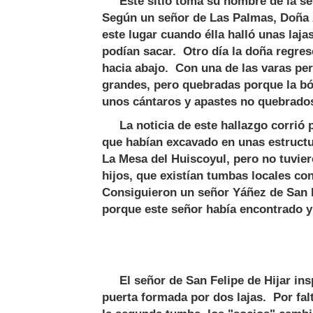
Este sitio toma su nombre de la señ
Según un señor de Las Palmas, Doña 
este lugar cuando élla halló unas laja
podían sacar. Otro día la doña regres
hacia abajo. Con una de las varas per
grandes, pero quebradas porque la bó
unos cántaros y apastes no quebrado
La noticia de este hallazgo corrió 
que habían excavado en unas estructu
La Mesa del Huiscoyul, pero no tuvie
hijos, que existían tumbas locales c
Consiguieron un señor Yáñez de San F
porque este señor había encontrado y
El señor de San Felipe de Hijar insp
puerta formada por dos lajas. Por fa