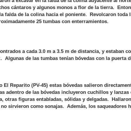
ron a excavar en la falda de la colina adyacente al norte
chos cántaros y algunos monos a flor de la tierra. Ento
a falda de la colina hacia el poniente. Revolcaron toda l
proximadamente 25 tumbas con enterramientos.
trados a cada 3.0 m a 3.5 m de distancia, y estaban c
ez. Algunas de las tumbas tenían bóvedas con la puerta 
El Reparito (PV-45) estas bóvedas salieron directamente
 adentro de las bóvedas incluyeron cuchillos y lanzas d
ra, otras figuras entabladas, sólidas y delgadas. Hallar
 no sirvieron como sonajas. Además, los saqueadores ha