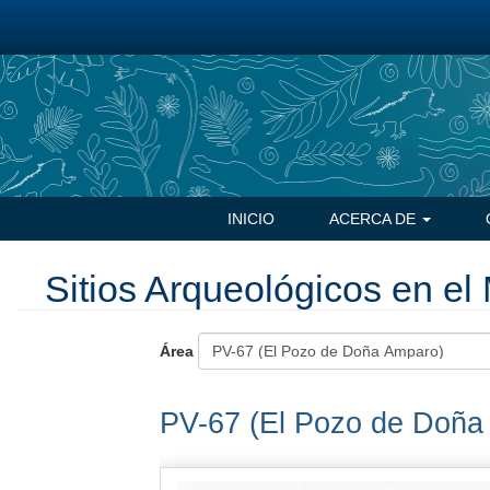
Pasar
al
contenido
principal
Navegación
INICIO
ACERCA DE
principal
Sitios Arqueológicos en el 
Área
PV-67 (El Pozo de Doña