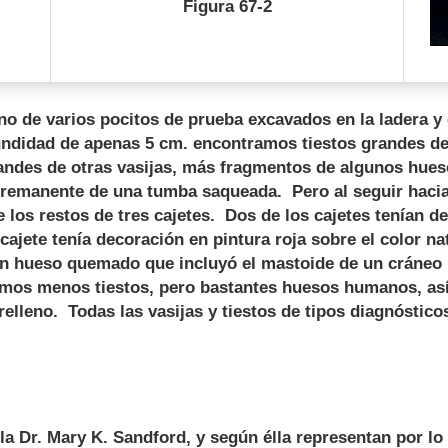
Figura 67-2
 de varios pocitos de prueba excavados en la ladera y e
undidad de apenas 5 cm. encontramos tiestos grandes de 
andes de otras vasijas, más fragmentos de algunos hue
l remanente de una tumba saqueada. Pero al seguir hacia
de los restos de tres cajetes. Dos de los cajetes tenían 
 cajete tenía decoración en pintura roja sobre el color n
un hueso quemado que incluyó el mastoide de un cráne
lamos menos tiestos, pero bastantes huesos humanos, as
elleno. Todas las vasijas y tiestos de tipos diagnóstico
 Dr. Mary K. Sandford, y según élla representan por lo