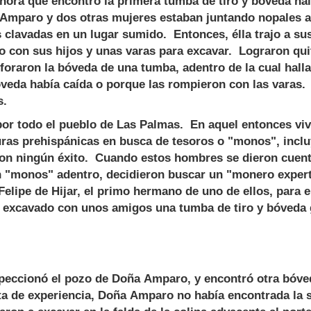
ora que encontró la primera tumba de tiro y bóveda hal
Amparo y dos otras mujeres estaban juntando nopales a 
s clavadas en un lugar sumido. Entonces, élla trajo a sus
o con sus hijos y unas varas para excavar. Lograron quit
foraron la bóveda de una tumba, adentro de la cual hall
veda había caída o porque las rompieron con las varas. 
s.
por todo el pueblo de Las Palmas. En aquel entonces v
ras prehispánicas en busca de tesoros o "monos", incl
ron ningún éxito. Cuando estos hombres se dieron cuen
on "monos" adentro, decidieron buscar un "monero exper
elipe de Hijar, el primo hermano de uno de ellos, para 
 excavado con unos amigos una tumba de tiro y bóveda g
eccionó el pozo de Doña Amparo, y encontró otra bóved
lta de experiencia, Doña Amparo no había encontrada l