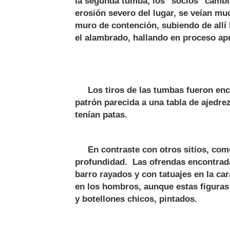
la segunda tumba, los "socios" cambia
erosión severo del lugar, se veían mu
muro de contención, subiendo de allí l
el alambrado, hallando en proceso a
Los tiros de las tumbas fueron encon
patrón parecida a una tabla de ajedr
tenían patas.
En contraste con otros sitios, como 
profundidad. Las ofrendas encontradas
barro rayados y con tatuajes en la ca
en los hombros, aunque estas figuras
y botellones chicos, pintados.