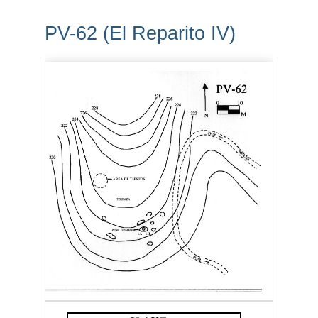
PV-62 (El Reparito IV)