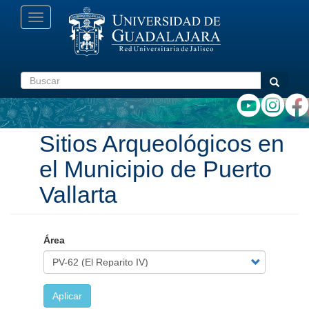
Pasar
Toggle
al
navigation
contenido
principal
Buscar
Buscar
Sitios Arqueológicos en
el Municipio de Puerto
Vallarta
Área
Aplicar