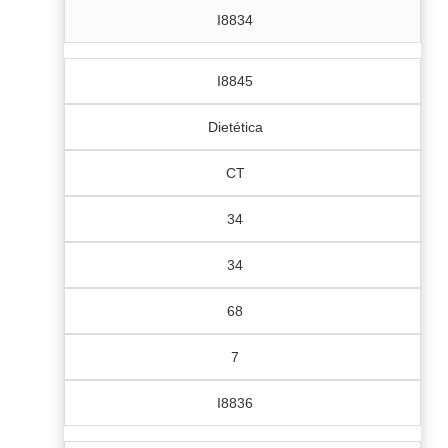
I8834
I8845
Dietética
CT
34
34
68
7
I8836