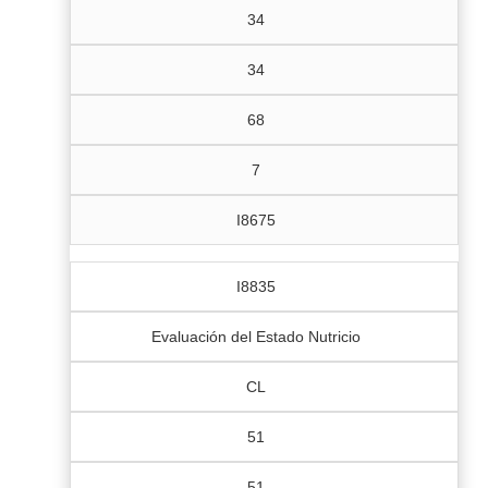
34
34
68
7
I8675
I8835
Evaluación del Estado Nutricio
CL
51
51