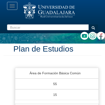
Pasar
Toggle
al
navigation
contenido
principal
Buscar
Buscar
Plan de Estudios
Área de Formación Básica Común
55
15