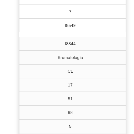
7
I8549
I8844
Bromatología
CL
17
51
68
5