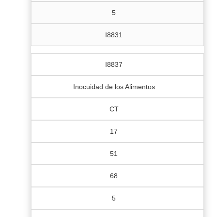
5
I8831
I8837
Inocuidad de los Alimentos
CT
17
51
68
5