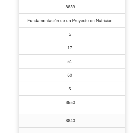
I8839
Fundamentación de un Proyecto en Nutrición
S
17
51
68
5
I8550
I8840