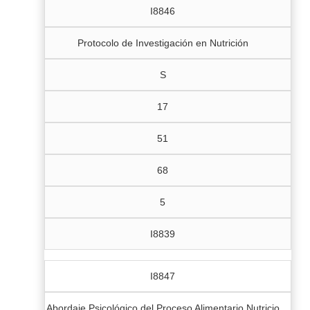
I8846
Protocolo de Investigación en Nutrición
S
17
51
68
5
I8839
I8847
Abordaje Psicológico del Proceso Alimentario Nutricio